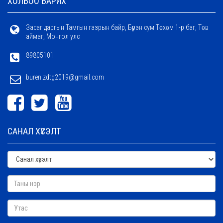
ХОЛБОО БАРИХ
Засаг даргын Тамгын газрын байр, Бүрэн сум Төхөм 1-р баг, Төв
аймаг, Монгол улс
89805101
buren.zdtg2019@gmail.com
САНАЛ ХҮСЭЛТ