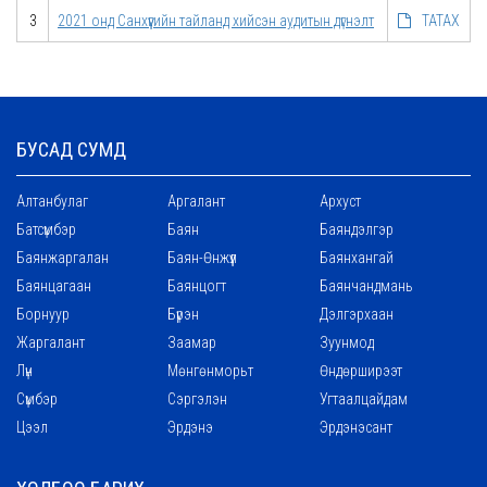
3
2021 онд Санхүүгийн тайланд хийсэн аудитын дүгнэлт
ТАТАХ
БУСАД СУМД
Алтанбулаг
Аргалант
Архуст
Батсүмбэр
Баян
Баяндэлгэр
Баянжаргалан
Баян-Өнжүүл
Баянхангай
Баянцагаан
Баянцогт
Баянчандмань
Борнуур
Бүрэн
Дэлгэрхаан
Жаргалант
Заамар
Зуунмод
Лүн
Мөнгөнморьт
Өндөрширээт
Сүмбэр
Сэргэлэн
Угтаалцайдам
Цээл
Эрдэнэ
Эрдэнэсант